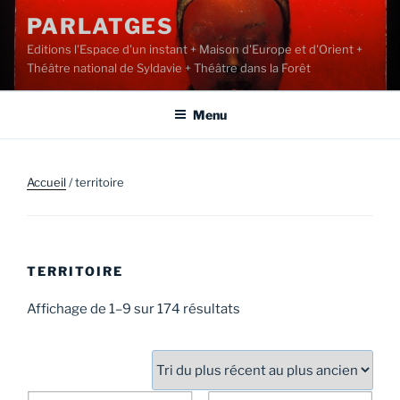
Aller
PARLATGES
au
Editions l'Espace d'un instant + Maison d'Europe et d'Orient +
contenu
Théâtre national de Syldavie + Théâtre dans la Forêt
principal
Menu
Accueil
/ territoire
TERRITOIRE
Trié
Affichage de 1–9 sur 174 résultats
du
plus
récent
au