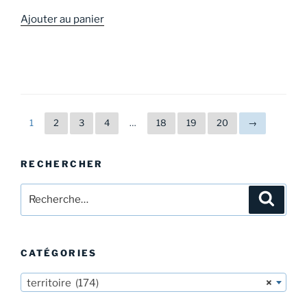
Ajouter au panier
1
2
3
4
…
18
19
20
→
RECHERCHER
Recherche
Recher
pour
:
CATÉGORIES
territoire (174)
×