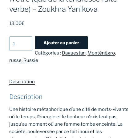
verbe) – Zoukhra Yanikova
13,00
€
quantité
Ajouter au panier
de
Catégories :
Daguestan
,
Monténégro
,
N'être
russe
,
Russie
(que
de
la
Description
tendresse
faite
Description
verbe)
-
Une histoire métaphorique d’une cité de morts-vivants
Zoukhra
où le temps, l’énergie et le bonheur n’existent pas,
Yanikova
jusqu’au moment où une femme tombe enceinte. La
société, bouleversée par ce fait inouï et les