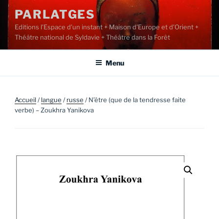
Aller
PARLATGES
au
Editions l'Espace d'un instant + Maison d'Europe et d'Orient +
contenu
Théâtre national de Syldavie + Théâtre dans la Forêt
principal
Menu
Accueil
/
langue
/
russe
/ N’être (que de la tendresse faite
verbe) – Zoukhra Yanikova