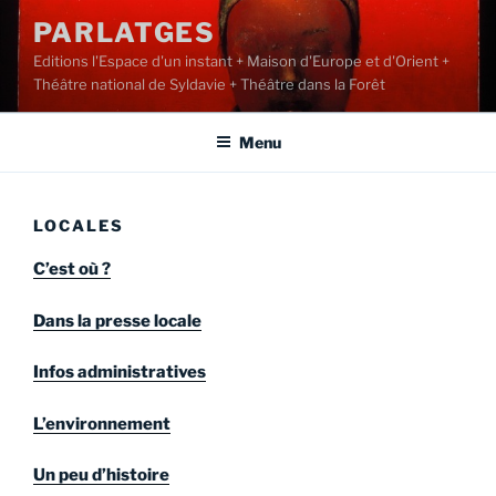
Aller
PARLATGES
au
Editions l'Espace d'un instant + Maison d'Europe et d'Orient +
contenu
Théâtre national de Syldavie + Théâtre dans la Forêt
principal
Menu
LOCALES
C’est où ?
Dans la presse locale
Infos administratives
L’environnement
Un peu d’histoire