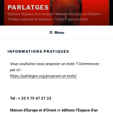
PARLATGES
Editions l'Espace d'un instant + Maison d'Europe et d'Orient +
Théâtre national de Syldavie + Théâtre dans la Forêt
Menu
INFORMATIONS PRATIQUES
Vous souhaitez nous proposer un texte ? Commencez
par ici :
https://parlatges.org/proposer-un-texte/
Tel : + 33 9 75 47 27 23
Maison d’Europe et d’Orient
et
éditions l’Espace d’un