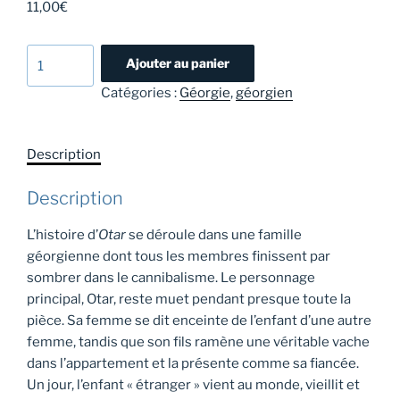
11,00
€
quantité
Ajouter au panier
de
Catégories :
Géorgie
,
géorgien
Otar
-
Lasha
Description
Boughadzé
Description
L’histoire d’
Otar
se déroule dans une famille
géorgienne dont tous les membres finissent par
sombrer dans le cannibalisme. Le personnage
principal, Otar, reste muet pendant presque toute la
pièce. Sa femme se dit enceinte de l’enfant d’une autre
femme, tandis que son fils ramène une véritable vache
dans l’appartement et la présente comme sa fiancée.
Un jour, l’enfant « étranger » vient au monde, vieillit et