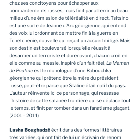
chez ses concitoyens pour échapper aux
bombardements russes, mais finit par atterrir au beau
milieu d’une émission de téléréalité en direct. Tsitsino
est une sorte de Jeanne d’Arc géorgienne, qui entend
des voix lui ordonnant de mettre fin à la guerre en
Tchétchénie, nouvelle qui reçoit un accueil mitigé. Mais
son destin est bouleversé lorsqu’elle réussit à
désarmer un terroriste et dorénavant, chacun croit en
elle comme au messie. Inspiré d’un fait réel,
La Maman
de Poutine
est le monologue d’une Babouchka
géorgienne qui prétend être la mère du président
russe, peut-être parce que Staline était natif du pays.
L’auteur réinvente ici ce personnage, qui ressasse
l’histoire de cette satanée frontière qui se déplace tout
le temps, et finit par tomber dans un fanatisme glaçant.
(2001 – 2014)
Lasha Boughadzé
écrit dans des formes littéraires
très variées, qui ont fait de lui un écrivain de renom