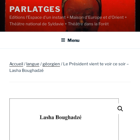
Aller
PARLATGES
au
Editions l'Espace d'un instant + Maison d'Europe et d'Orient +
contenu
Théâtre national de Syldavie + Théâtre dans la Forêt
principal
Menu
Accueil
/
langue
/
géorgien
/ Le Président vient te voir ce soir –
Lasha Boughadzé