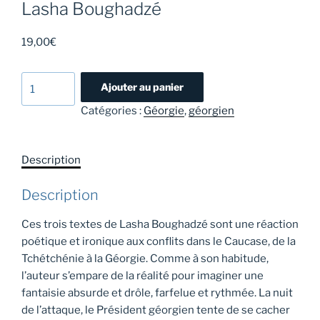
Lasha Boughadzé
19,00
€
quantité
Ajouter au panier
de
Catégories :
Géorgie
,
géorgien
Le
Président
vient
Description
te
voir
Description
ce
soir
Ces trois textes de Lasha Boughadzé sont une réaction
-
poétique et ironique aux conflits dans le Caucase, de la
Lasha
Tchétchénie à la Géorgie. Comme à son habitude,
Boughadzé
l’auteur s’empare de la réalité pour imaginer une
fantaisie absurde et drôle, farfelue et rythmée. La nuit
de l’attaque, le Président géorgien tente de se cacher