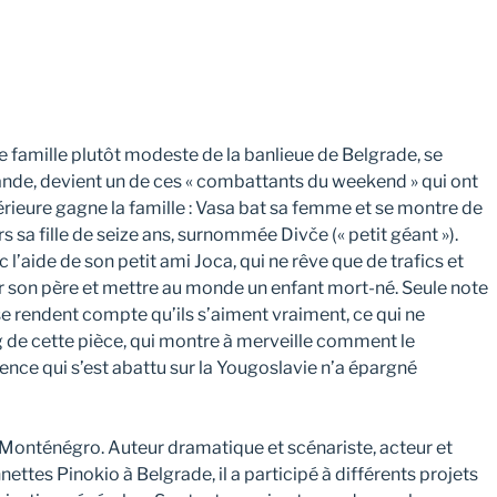
ne famille plutôt modeste de la banlieue de Belgrade, se
ande, devient un de ces « combattants du weekend » qui ont
érieure gagne la famille : Vasa bat sa femme et se montre de
s sa fille de seize ans, surnommée Divče (« petit géant »).
 l’aide de son petit ami Joca, qui ne rêve que de trafics et
tuer son père et mettre au monde un enfant mort-né. Seule note
a se rendent compte qu’ils s’aiment vraiment, ce qui ne
g de cette pièce, qui montre à merveille comment le
ence qui s’est abattu sur la Yougoslavie n’a épargné
Monténégro. Auteur dramatique et scénariste, acteur et
ettes Pinokio à Belgrade, il a participé à différents projets