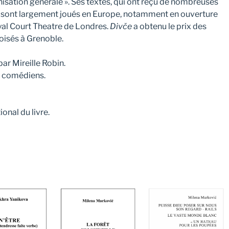
nisation générale ». Ses textes, qui ont reçu de nombreuses
e, sont largement joués en Europe, notamment en ouverture
yal Court Theatre de Londres.
Divče
a obtenu le prix des
oisés à Grenoble.
ar Mireille Robin.
3 comédiens.
onal du livre.