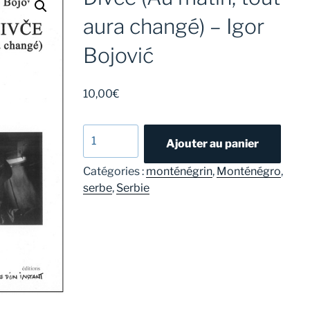
aura changé) – Igor
Bojović
10,00
€
quantité
Ajouter au panier
de
Divče
Catégories :
monténégrin
,
Monténégro
,
(Au
serbe
,
Serbie
matin,
tout
aura
changé)
-
Igor
Bojović