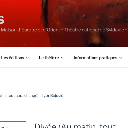
S
+ Maison d'Europe et d'Orient + Théâtre national de Syldavie +
Les éditions
Le théâtre
Informations pratiques
tin, tout aura changé) – Igor Bojović
Divče (Au matin, tout