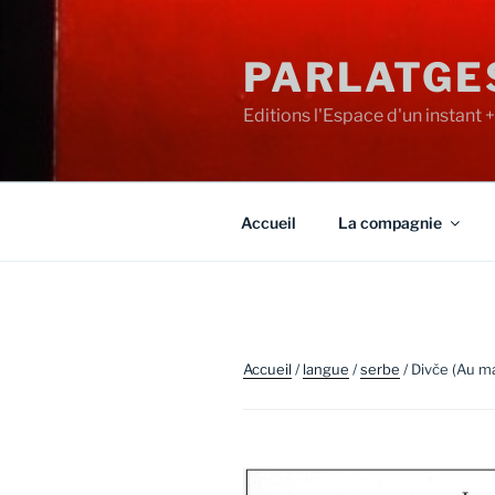
Aller
au
PARLATGE
contenu
principal
Editions l'Espace d'un instant 
Accueil
La compagnie
Accueil
/
langue
/
serbe
/ Divče (Au ma