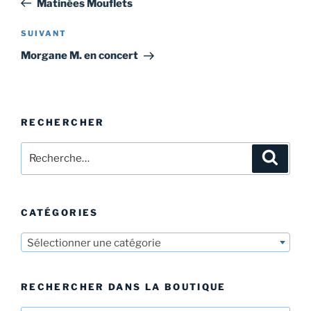
Matinées Mouflets
l’article
Article
SUIVANT
suivant
Morgane M. en concert
RECHERCHER
Recherche
Recher
pour
:
CATÉGORIES
Sélectionner une catégorie
RECHERCHER DANS LA BOUTIQUE