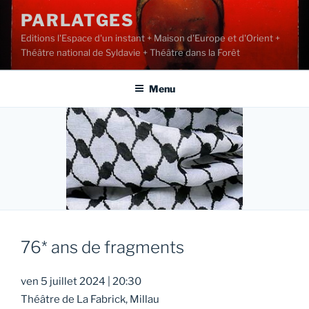
Aller
PARLATGES
au
Editions l'Espace d'un instant + Maison d'Europe et d'Orient +
contenu
Théâtre national de Syldavie + Théâtre dans la Forêt
principal
Menu
76* ans de fragments
ven 5 juillet 2024
|
20:30
Théâtre de La Fabrick, Millau