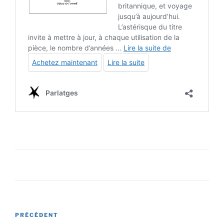
Navigation
Article
PRÉCÉDENT
de