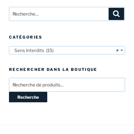
Recherche
Recher
pour
:
CATÉGORIES
Sens Interdits (15)
×
RECHERCHER DANS LA BOUTIQUE
Recherche
pour :
Recherche