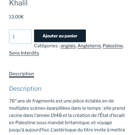
Khalil
13,00
€
quantité
Ajouter au panier
de
Catégories :
anglais
,
Angleterre
,
Palestine
,
76*
Sens Interdits
ans
de
fragments
Description
-
Hannah
Description
Khalil
76* ans de fragments
est une pièce éclatée en de
multiples scènes éparpillées dans le temps : elle prend
racine dans l’année 1948 et la création de l’État d’Israël
en Palestine sous mandat britannique, et voyage
jusqu’à aujourd’hui. L’astérisque du titre invite à mettre