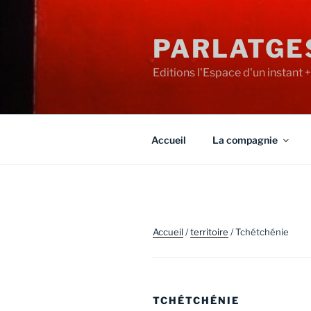
Aller
au
PARLATGE
contenu
principal
Editions l'Espace d'un instant 
Accueil
La compagnie
Accueil
/
territoire
/ Tchétchénie
TCHÉTCHÉNIE