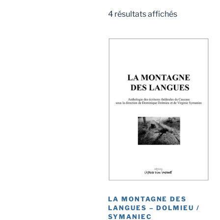
Trié
4 résultats affichés
du
plus
récent
au
plus
ancien
LA MONTAGNE DES
LANGUES – DOLMIEU /
SYMANIEC