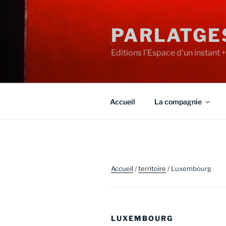
Aller
au
PARLATGE
contenu
principal
Editions l'Espace d'un instant 
Accueil
La compagnie
Accueil
/
territoire
/ Luxembourg
LUXEMBOURG