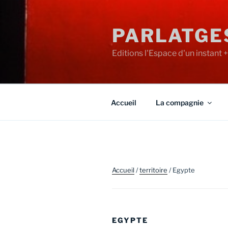
Aller
au
PARLATGE
contenu
principal
Editions l'Espace d'un instant 
Accueil
La compagnie
Accueil
/
territoire
/ Egypte
EGYPTE