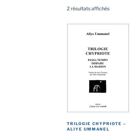
Trié
2 résultats affichés
du
plus
récent
au
plus
ancien
TRILOGIE CHYPRIOTE –
ALIYE UMMANEL