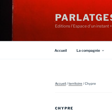
Aller
au
PARLATGE
contenu
principal
Editions l'Espace d'un instant 
Accueil
La compagnie
Accueil
/
territoire
/ Chypre
CHYPRE