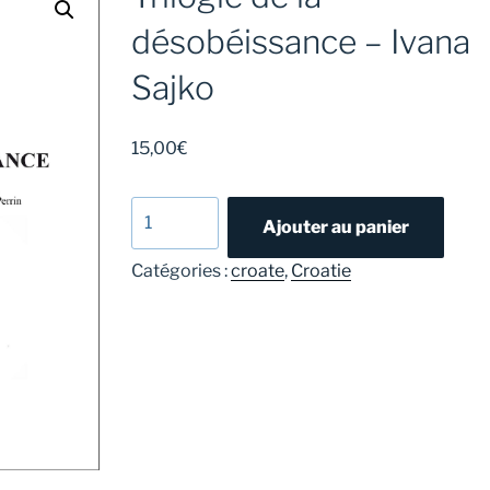
désobéissance – Ivana
Sajko
15,00
€
quantité
Ajouter au panier
de
Trilogie
Catégories :
croate
,
Croatie
de
la
désobéissance
-
Ivana
Sajko