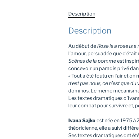
Description
Description
Au début de
Rose is a rose is a 
l’amour, persuadée que c’était u
Scènes de la pomme
est inspir
concevoir un paradis privé da
« Tout a été foutu en l’air et o
n’est pas nous, ce n’est que du 
dominos. Le même mécanisme, 
Les textes dramatiques d’Ivana
leur combat pour survivre et, p
Ivana Sajko
est née en 1975 à 
théoricienne, elle a suivi diff
Ses textes dramatiques ont été