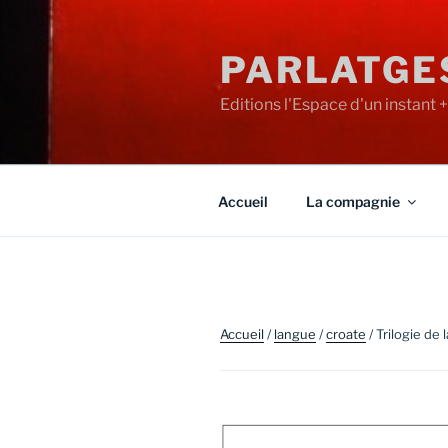
Aller
au
PARLATGE
contenu
principal
Editions l'Espace d'un instant 
Accueil
La compagnie
Accueil
/
langue
/
croate
/ Trilogie de