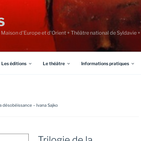
S
+ Maison d'Europe et d'Orient + Théâtre national de Syldavie +
Les éditions
Le théâtre
Informations pratiques
 la désobéissance – Ivana Sajko
Trilogie de la