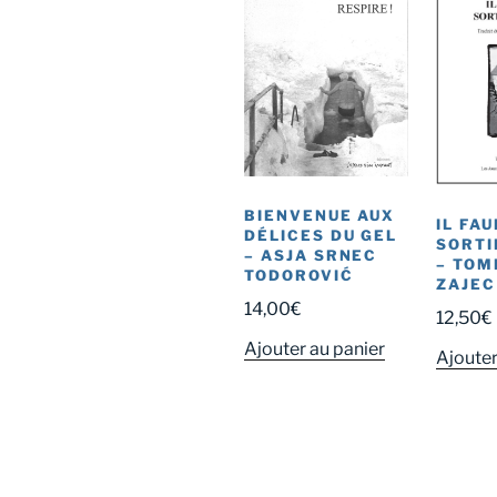
BIENVENUE AUX
IL FA
DÉLICES DU GEL
SORTI
– ASJA SRNEC
– TOM
TODOROVIĆ
ZAJEC
14,00
€
12,50
€
Ajouter au panier
Ajouter