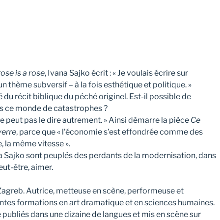
rose is a rose
, Ivana Sajko écrit : « Je voulais écrire sur
n thème subversif – à la fois esthétique et politique. »
é du récit biblique du péché originel. Est-il possible de
ns ce monde de catastrophes ?
n ne peut pas le dire autrement. » Ainsi démarre la pièce
Ce
verre
, parce que « l’économie s’est effondrée comme des
la même vitesse ».
 Sajko sont peuplés des perdants de la modernisation, dans
eut-être, aimer.
Zagreb. Autrice, metteuse en scène, performeuse et
érentes formations en art dramatique et en sciences humaines.
 publiés dans une dizaine de langues et mis en scène sur