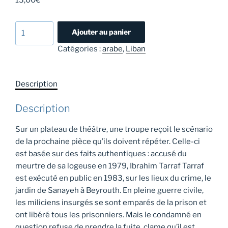
quantité
Ajouter au panier
de
Catégories :
arabe
,
Liban
Le
Jardin
de
Description
Sanayeh
-
Description
Roger
Assaf
Sur un plateau de théâtre, une troupe reçoit le scénario
de la prochaine pièce qu’ils doivent répéter. Celle-ci
est basée sur des faits authentiques : accusé du
meurtre de sa logeuse en 1979, Ibrahim Tarraf Tarraf
est exécuté en public en 1983, sur les lieux du crime, le
jardin de Sanayeh à Beyrouth. En pleine guerre civile,
les miliciens insurgés se sont emparés de la prison et
ont libéré tous les prisonniers. Mais le condamné en
question refuse de prendre la fuite, clame qu’il est