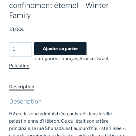
confinement éternel – Winter
Family
13,00
€
quantité
Ajouter au panier
de
Catégories :
français
,
France
,
Israël
,
H2-
Palestine
Hébron
/
Patriarcat,
Description
vivre
en
Description
confinement
éternel
H2 est la zone administrée par Israël dans la ville
-
palestinienne d’Hébron. Ce qui était son artère
Winter
principale, la rue Shuhada, est aujourd’hui « stérilisée »,
Family
selon la terminologie de Tsahal, vidée de ses habitants