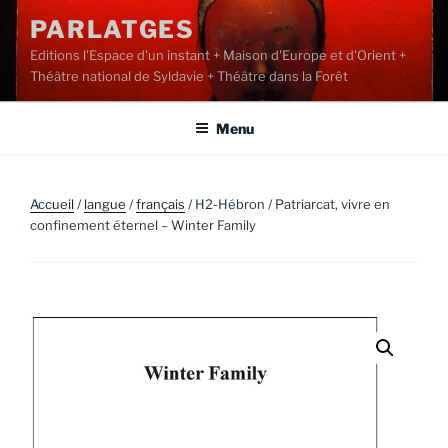
Aller
PARLATGES
au
Editions l'Espace d'un instant + Maison d'Europe et d'Orient +
contenu
Théâtre national de Syldavie + Théâtre dans la Forêt
principal
Menu
Accueil
/
langue
/
français
/ H2-Hébron / Patriarcat, vivre en
confinement éternel – Winter Family