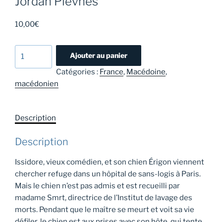
Jordan Plevneš
10,00
€
quantité
Ajouter au panier
de
Catégories :
France
,
Macédoine
,
Erigon
macédonien
(Mon
assassin
très
Description
cher)
-
Description
Jordan
Plevneš
Issidore, vieux comédien, et son chien Érigon viennent
chercher refuge dans un hôpital de sans-logis à Paris.
Mais le chien n’est pas admis et est recueilli par
madame Smrt, directrice de l’Institut de lavage des
morts. Pendant que le maître se meurt et voit sa vie
défiler, le chien est aux prises avec son hôte, qui tente