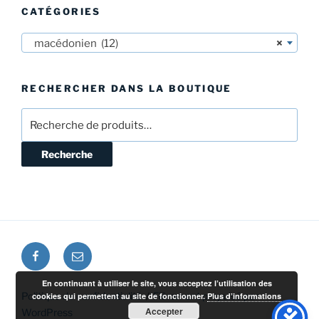
CATÉGORIES
macédonien (12)
×
RECHERCHER DANS LA BOUTIQUE
Recherche
pour :
Recherche
Facebook
E-
mail
En continuant à utiliser le site, vous acceptez l’utilisation des
Politique de confidentialité
Fièrement propulsé par
cookies qui permettent au site de fonctionner.
Plus d’informations
Accepter
WordPress