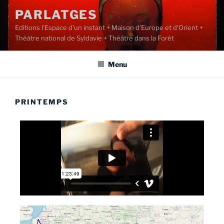
PARLATGES
Editions l'Espace d'un instant + Maison d'Europe et d'Orient +
Théâtre national de Syldavie + Théâtre dans la Forêt
Menu
PRINTEMPS