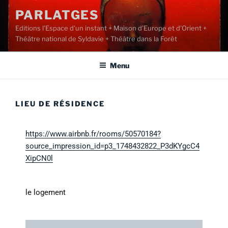
PARLATGES
Editions l'Espace d'un instant + Maison d'Europe et d'Orient +
Théâtre national de Syldavie + Théâtre dans la Forêt
Menu
LIEU DE RÉSIDENCE
https://www.airbnb.fr/rooms/50570184?
source_impression_id=p3_1748432822_P3dKYgcC4
XipCN0l
le logement