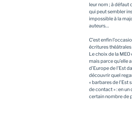
leur nom ; à défaut o
qui peut sembler insi
impossible à la maj
auteurs…
C’est enfin l’occasi
écritures théâtrales 
Le choix de la MEO 
mais parce qu’elle a
d’Europe de l’Est da
découvrir quel regar
« barbares de l’Est 
de contact » : en un 
certain nombre de p