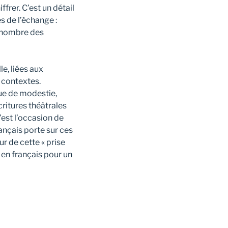
ffrer. C’est un détail
és de l’échange :
d nombre des
le, liées aux
s contextes.
ue de modestie,
critures théâtrales
’est l’occasion de
ançais porte sur ces
r de cette « prise
t en français pour un