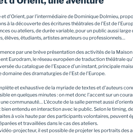
t d’Orient, une aventure
et d’Orient, par l’intermédiaire de Dominique Dolmieu, propo
s à la découverte des écritures théâtrales de l’Est de l’Europe
ces ou ateliers, de durée variable, pour un public aussi large 
s, élèves, étudiants, artistes amateurs ou professionnels…
ence par une brève présentation des activités de la Maison
ent Eurodram, le réseau européen de traduction théâtrale qu’e
versée du catalogue de l’Espace d’un instant, principale mais
 domaine des dramaturgies de l’Est de l’Europe.
plète et exhaustive de la myriade de textes et d’auteurs con
le en quelques minutes : on met donc l’accent sur un courant
 une communauté… L’écoute de la salle permet aussi d’oriente
t bien entendu en interaction avec le public. Selon le timing, d
 faites à voix haute par des participants volontaires, peuvent 
parées et travaillées dans le cas des ateliers.
vidéo-projecteur, il est possible de projeter les portraits des a