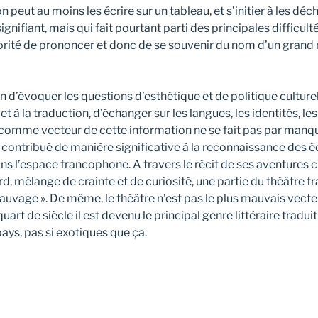
n peut au moins les écrire sur un tableau, et s’initier à les déchi
gnifiant, mais qui fait pourtant parti des principales difficult
orité de prononcer et donc de se souvenir du nom d’un gran
on d’évoquer les questions d’esthétique et de politique culturel
et à la traduction, d’échanger sur les langues, les identités, le
comme vecteur de cette information ne se fait pas par manq
 contribué de manière significative à la reconnaissance des é
ns l’espace francophone. A travers le récit de ses aventures c
d, mélange de crainte et de curiosité, une partie du théâtre fr
sauvage ». De même, le théâtre n’est pas le plus mauvais vecteu
quart de siècle il est devenu le principal genre littéraire tradui
ays, pas si exotiques que ça.