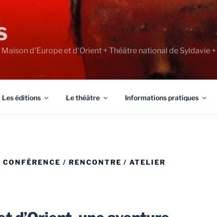
S
+ Maison d'Europe et d'Orient + Théâtre national de Syldavie +
Les éditions
Le théâtre
Informations pratiques
 CONFÉRENCE / RENCONTRE / ATELIER