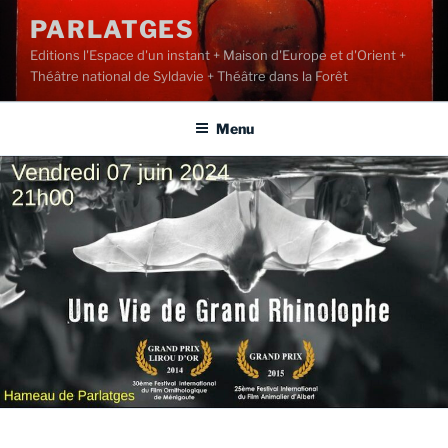
Aller
PARLATGES
au
Editions l'Espace d'un instant + Maison d'Europe et d'Orient +
contenu
Théâtre national de Syldavie + Théâtre dans la Forêt
principal
Menu