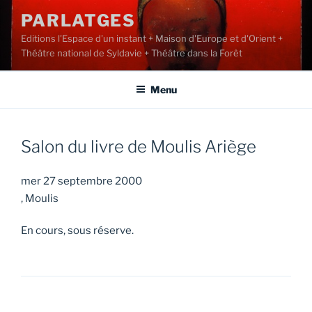
Aller
PARLATGES
au
Editions l'Espace d'un instant + Maison d'Europe et d'Orient +
contenu
Théâtre national de Syldavie + Théâtre dans la Forêt
principal
Menu
Salon du livre de Moulis Ariège
mer 27 septembre 2000
, Moulis
En cours, sous réserve.