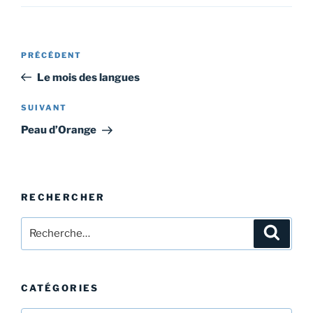
Navigation
Article
PRÉCÉDENT
de
précédent
Le mois des langues
l’article
Article
SUIVANT
suivant
Peau d’Orange
RECHERCHER
Recherche
Recher
pour
:
CATÉGORIES