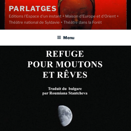
Aller
PARLATGES
au
Editions l'Espace d'un instant + Maison d'Europe et d'Orient +
contenu
Théâtre national de Syldavie + Théâtre dans la Forêt
principal
Menu