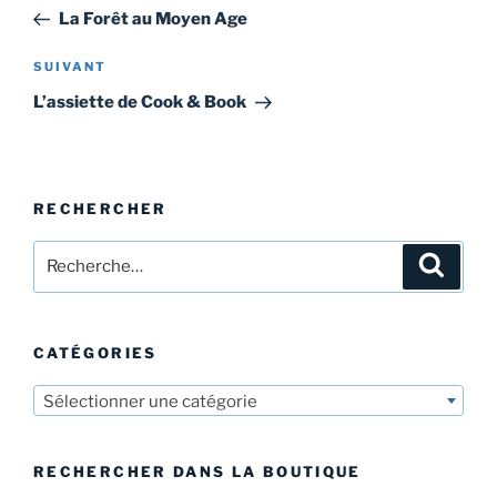
de
précédent
La Forêt au Moyen Age
l’article
Article
SUIVANT
suivant
L’assiette de Cook & Book
RECHERCHER
Recherche
Recher
pour
:
CATÉGORIES
Sélectionner une catégorie
RECHERCHER DANS LA BOUTIQUE