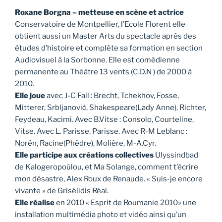
Roxane Borgna – metteuse en scène et actrice
Conservatoire de Montpellier, l’Ecole Florent elle
obtient aussi un Master Arts du spectacle après des
études d’histoire et complète sa formation en section
Audiovisuel à la Sorbonne. Elle est comédienne
permanente au Théâtre 13 vents (C.D.N ) de 2000 à
2010.
Elle joue
avec J-C Fall : Brecht, Tchekhov, Fosse,
Mitterer, Srbljanović, Shakespeare(Lady Anne), Richter,
Feydeau, Kacimi. Avec B.Vitse : Consolo, Courteline,
Vitse. Avec L. Parisse, Parisse. Avec R-M Leblanc :
Norén, Racine(Phèdre), Molière, M-A.Cyr.
Elle participe aux créations collectives
Ulyssindbad
de Kalogeropoùlou, et Ma Solange, comment t’écrire
mon désastre, Alex Roux de Renaude. « Suis-je encore
vivante » de Grisélidis Réal.
Elle réalise
en 2010 « Esprit de Roumanie 2010» une
installation multimédia photo et vidéo ainsi qu’un