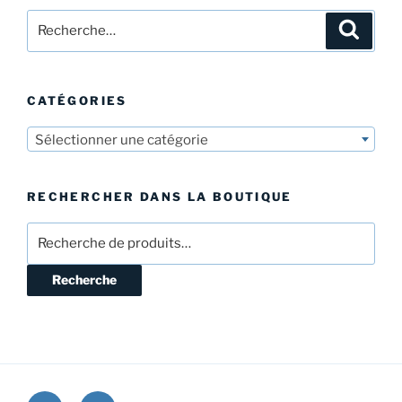
Recherche
Recher
pour
:
CATÉGORIES
Sélectionner une catégorie
RECHERCHER DANS LA BOUTIQUE
Recherche
pour :
Recherche
Facebook
E-