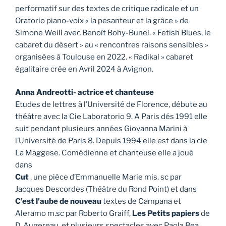
performatif sur des textes de critique radicale et un
Oratorio piano-voix « la pesanteur et la grâce » de
Simone Weill avec Benoît Bohy-Bunel. « Fetish Blues, le
cabaret du désert » au « rencontres raisons sensibles »
organisées à Toulouse en 2022. « Radikal » cabaret
égalitaire crée en Avril 2024 à Avignon.
Anna Andreotti- actrice et chanteuse
Etudes de lettres à l’Université de Florence, débute au
théâtre avec la Cie Laboratorio 9. A Paris dés 1991 elle
suit pendant plusieurs années Giovanna Marini à
l’Université de Paris 8. Depuis 1994 elle est dans la cie
La Maggese. Comédienne et chanteuse elle a joué
dans
Cut
, une pièce d’Emmanuelle Marie mis. sc par
Jacques Descordes (Théâtre du Rond Point) et dans
C’est l’aube de nouveau
textes de Campana et
Aleramo m.sc par Roberto Graiff,
Les Petits papiers
de
D. Augereau, et plusieurs spectacles avec Paola Bea.