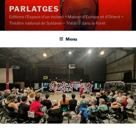
Aller
PARLATGES
au
Editions l'Espace d'un instant + Maison d'Europe et d'Orient +
contenu
Théâtre national de Syldavie + Théâtre dans la Forêt
principal
Menu