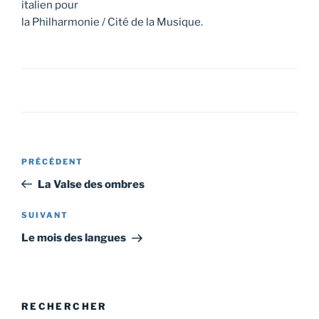
italien pour
la Philharmonie / Cité de la Musique.
Navigation
Article
PRÉCÉDENT
de
précédent
La Valse des ombres
l’article
Article
SUIVANT
suivant
Le mois des langues
RECHERCHER