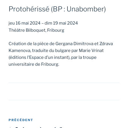
Protohérissé (BP : Unabomber)
jeu 16 mai 2024
–
dim 19 mai 2024
Théâtre Bilboquet, Fribourg
Création de la pièce de Gergana Dimitrova et Zdrava
Kamenova, traduite du bulgare par Marie Vrinat
(éditions l’Espace d’un instant), par la troupe
universitaire de Fribourg.
Navigation
Article
PRÉCÉDENT
de
précédent