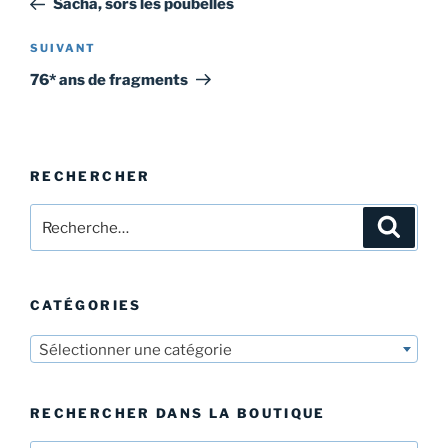
Sacha, sors les poubelles
l’article
Article
SUIVANT
suivant
76* ans de fragments
RECHERCHER
Recherche
Recher
pour
:
CATÉGORIES
Sélectionner une catégorie
RECHERCHER DANS LA BOUTIQUE