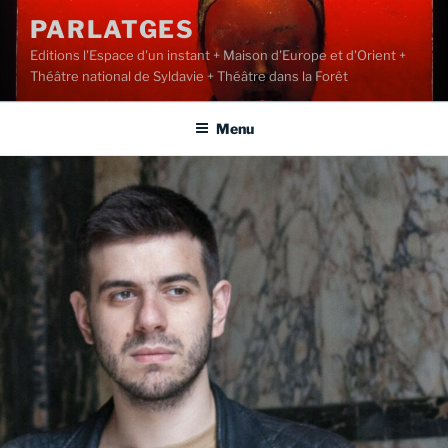
Aller
PARLATGES
au
Editions l'Espace d'un instant + Maison d'Europe et d'Orient +
contenu
Théâtre national de Syldavie + Théâtre dans la Forêt
principal
Menu