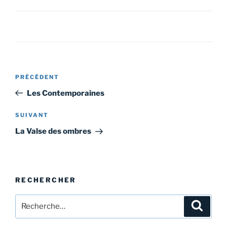
Navigation
Article
PRÉCÉDENT
de
précédent
Les Contemporaines
l’article
Article
SUIVANT
suivant
La Valse des ombres
RECHERCHER
Recherche
Recher
pour
: