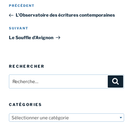
Navigation
Article
PRÉCÉDENT
de
précédent
L’Observatoire des écritures contemporaines
l’article
Article
SUIVANT
suivant
Le Souffle d’Avignon
RECHERCHER
Recherche
Recher
pour
:
CATÉGORIES
Sélectionner une catégorie