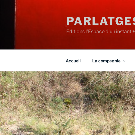
Aller
au
PARLATGE
contenu
principal
Editions l'Espace d'un instant 
Accueil
La compagnie