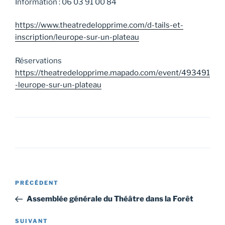
Information : 06 03 91 00 84
https://www.theatredelopprime.com/d-tails-et-
inscription/leurope-sur-un-plateau
Réservations
https://theatredelopprime.mapado.com/event/493491
-leurope-sur-un-plateau
Navigation
Article
PRÉCÉDENT
de
précédent
Assemblée générale du Théâtre dans la Forêt
l’article
Article
SUIVANT