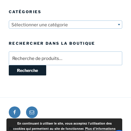
CATÉGORIES
Sélectionner une catégorie
RECHERCHER DANS LA BOUTIQUE
Recherche
pour :
Recherche
Facebook
E-
mail
En continuant à utiliser le site, vous acceptez l’utilisation des
Politique de confidentialité
Fièrement propulsé par
cookies qui permettent au site de fonctionner.
Plus d’informations