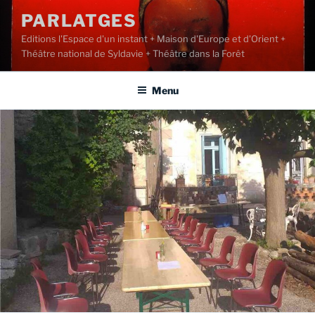
Aller
PARLATGES
au
Editions l'Espace d'un instant + Maison d'Europe et d'Orient +
contenu
Théâtre national de Syldavie + Théâtre dans la Forêt
principal
Menu