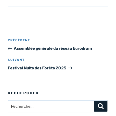
Navigation
Article
PRÉCÉDENT
de
précédent
Assemblée générale du réseau Eurodram
l’article
Article
SUIVANT
suivant
Festival Nuits des Forêts 2025
RECHERCHER
Recherche
Recher
pour
: