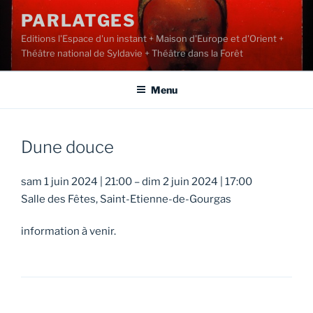
Aller
PARLATGES
au
Editions l'Espace d'un instant + Maison d'Europe et d'Orient +
contenu
Théâtre national de Syldavie + Théâtre dans la Forêt
principal
Menu
Dune douce
sam 1 juin 2024
|
21:00
–
dim 2 juin 2024
|
17:00
Salle des Fêtes, Saint-Etienne-de-Gourgas
information à venir.