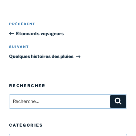
Navigation
Article
PRÉCÉDENT
de
précédent
Etonnants voyageurs
l’article
Article
SUIVANT
suivant
Quelques histoires des pluies
RECHERCHER
Recherche
Recher
pour
:
CATÉGORIES