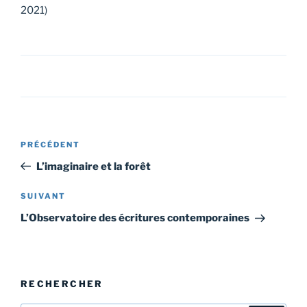
2021)
Navigation
Article
PRÉCÉDENT
de
précédent
L’imaginaire et la forêt
l’article
Article
SUIVANT
suivant
L’Observatoire des écritures contemporaines
RECHERCHER