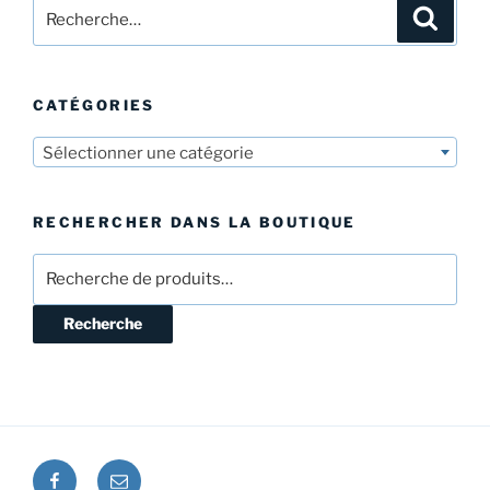
Recherche
Recher
pour
:
CATÉGORIES
Sélectionner une catégorie
RECHERCHER DANS LA BOUTIQUE
Recherche
pour :
Recherche
Facebook
E-