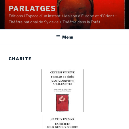
PARLATGES
Editions l'Espace d'un instant + Maison d'Europe et d'Orient +
Théâtre national de Syldavie + Théâtre dans la Forêt
Menu
CHARITE