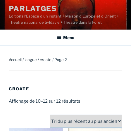
Aller
PARLATGES
au
Editions l'Espace d'un instant + Maison d'Europe et d'Orient +
contenu
Théâtre national de Syldavie + Théâtre dans la Forêt
principal
Menu
Accueil
/
langue
/
croate
/ Page 2
CROATE
Trié
Affichage de 10–12 sur 12 résultats
du
plus
récent
au