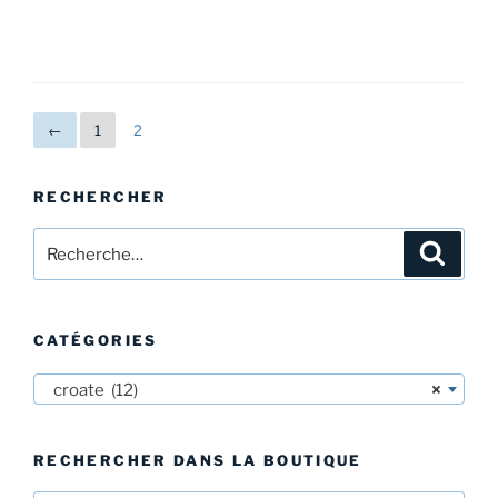
←
1
2
RECHERCHER
Recherche
Recher
pour
:
CATÉGORIES
croate (12)
×
RECHERCHER DANS LA BOUTIQUE