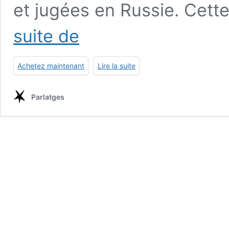
et jugées en Russie. Cett
Finist,
suite de
le
clair
faucon
Achetez maintenant
Lire la suite
–
Svetlana
Petriïtchouk
Parlatges